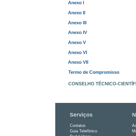
Anexo I
Anexo II
Anexo III
Anexo IV
Anexo V
Anexo VI
Anexo VII
Termo de Compromisso
CONSELHO TÉCNICO-CIENTÍF
Serviços
N
Contatos
Ac
Guia Telefônico
Ma