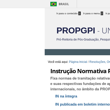
BRASIL
Ir para o conteúdo
1
Ir para o menu
2
Ir 
- U
PROPGPI
Pró-Reitoria de Pós-Graduação, Pesqui
Você está aqui:
Página Inicial
/
Resoluções, Or
Instrução Normativa P
Fixa normas de tramitação relativa
e suas respectivas fundações de ap
internacionais, no âmbito da PROP
IN na íntegra
IN publicada em boletim interno