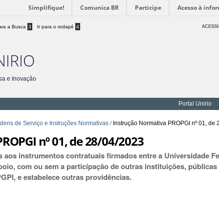
Simplifique!
Comunica BR
Participe
Acesso à info
para a Busca
3
Ir para o rodapé
4
ACESSI
NIRIO
sa e Inovação
Portal Unirio
dens de Serviço e Instruções Normativas
/
Instrução Normativa PROPGI nº 01, de 
ROPGI nº 01, de 28/04/2023
s aos instrumentos contratuais firmados entre a Universidade F
oio, com ou sem a participação de outras instituições, públicas
GPI, e estabelece outras providências.