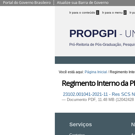
Portal do Governo Brasileiro
Atualize sua Barra de Governo
Ir para o conteúdo
1
Ir para o menu
2
Ir 
- U
PROPGPI
Pró-Reitoria de Pós-Graduação, Pesqui
Você está aqui:
Página Inicial
/
Regimento Int
Regimento Interno da 
23102.001041-2021-11 - Res SCS No.
— Documento PDF, 11.48 MB (12042428 
Serviços
N