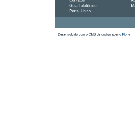
Contatos
Ac
Guia Telefônico
Ma
Portal Unirio
Desenvolvido com o CMS de código aberto
Plone