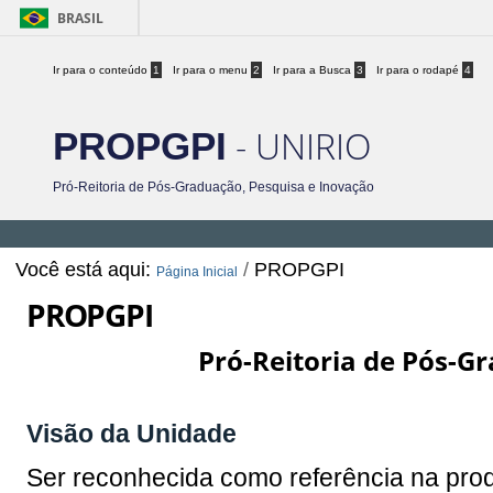
BRASIL
Ir para o conteúdo
1
Ir para o menu
2
Ir para a Busca
3
Ir para o rodapé
4
- UNIRIO
PROPGPI
Pró-Reitoria de Pós-Graduação, Pesquisa e Inovação
Você está aqui:
/
PROPGPI
Página Inicial
PROPGPI
Pró-Reitoria de Pós-G
Visão da Unidade
Ser reconhecida como referência na prod