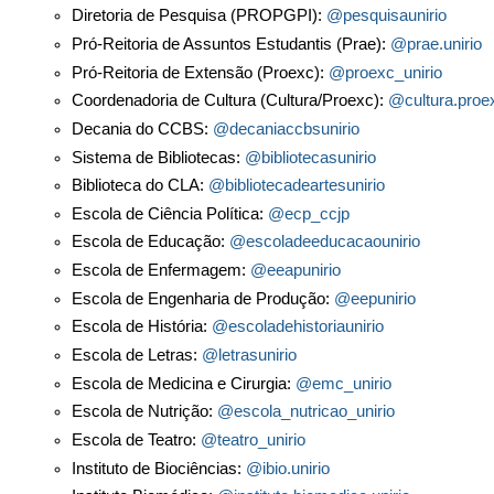
Instagram
Diretoria de Pesquisa (PROPGPI):
@pesquisaunirio
Pró-Reitoria de Assuntos Estudantis (Prae):
@prae.unirio
Pró-Reitoria de Extensão (Proexc):
@proexc_unirio
Coordenadoria de Cultura (Cultura/Proexc):
@cultura.proe
Decania do CCBS:
@decaniaccbsunirio
Sistema de Bibliotecas:
@bibliotecasunirio
Biblioteca do CLA:
@bibliotecadeartesunirio
Escola de Ciência Política:
@ecp_ccjp
Escola de Educação:
@escoladeeducacaounirio
Escola de Enfermagem:
@eeapunirio
Escola de Engenharia de Produção:
@eepunirio
Escola de História:
@escoladehistoriaunirio