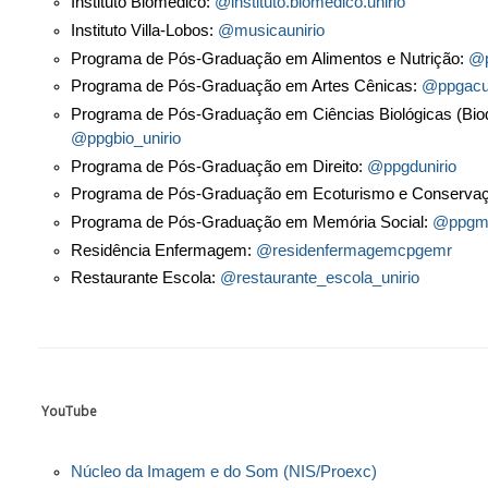
Escola de Letras:
@letrasunirio
Escola de Medicina e Cirurgia:
@emc_unirio
Escola de Nutrição:
@escola_nutricao_unirio
Escola de Teatro:
@teatro_unirio
Instituto de Biociências:
@ibio.unirio
Instituto Biomédico:
@instituto.biomedico.unirio
Instituto Villa-Lobos:
@musicaunirio
Programa de Pós-Graduação em Alimentos e Nutrição:
@p
Programa de Pós-Graduação em Artes Cênicas:
@ppgacun
Programa de Pós-Graduação em Ciências Biológicas (Biodi
@ppgbio_unirio
Programa de Pós-Graduação em Direito:
@ppgdunirio
Programa de Pós-Graduação em Ecoturismo e Conserva
Programa de Pós-Graduação em Memória Social:
@ppgms
Residência Enfermagem:
@residenfermagemcpgemr
Restaurante Escola:
@restaurante_escola_unirio