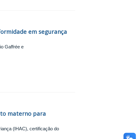
onformidade em segurança
io Gaffrée e
nto materno para
riança (IHAC), certificação do