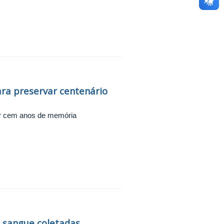
ara preservar centenário
izar cem anos de memória
 sangue coletadas