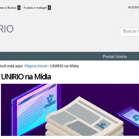
para a Busca
3
Ir para o rodapé
4
ACESSI
RIO
Portal Unirio
ocê está aqui:
Página Inicial
/
UNIRIO na Mídia
UNIRIO na Mídia