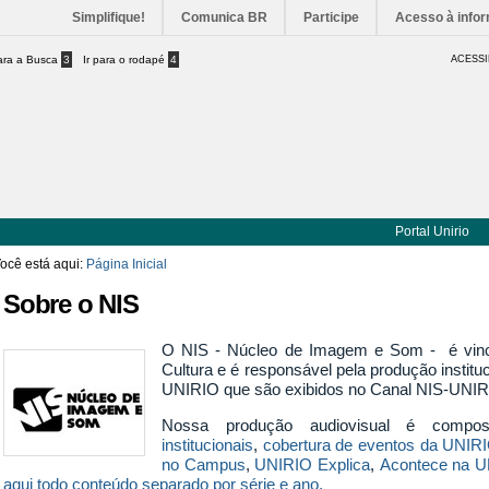
Simplifique!
Comunica BR
Participe
Acesso à info
para a Busca
3
Ir para o rodapé
4
ACESSI
Portal Unirio
ocê está aqui:
Página Inicial
Sobre o NIS
O NIS - Núcleo de Imagem e Som - é vincu
Cultura e é responsável pela produção institu
UNIRIO que são exibidos no
Canal NIS-UNIR
Nossa produção audiovisual é com
institucionais
,
cobertura de eventos da UNIR
no Campus
,
UNIRIO Explica
,
Acontece na 
aqui todo conteúdo separado por série e ano.