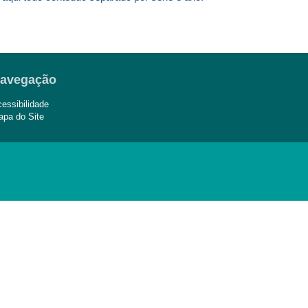
avegação
essibilidade
pa do Site