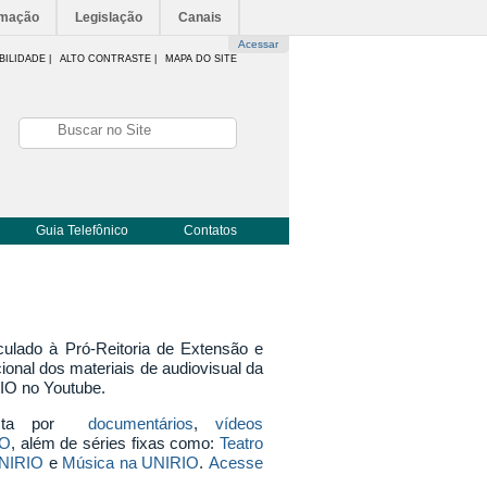
rmação
Legislação
Canais
Acessar
BILIDADE
|
ALTO CONTRASTE |
MAPA DO SITE
Guia Telefônico
Contatos
lado à Pró-Reitoria de Extensão e
cional dos materiais de audiovisual da
IO no Youtube.
posta por
documentários
,
vídeos
IO
, além de séries fixas como:
Teatro
UNIRIO
e
Música na UNIRIO
.
Acesse