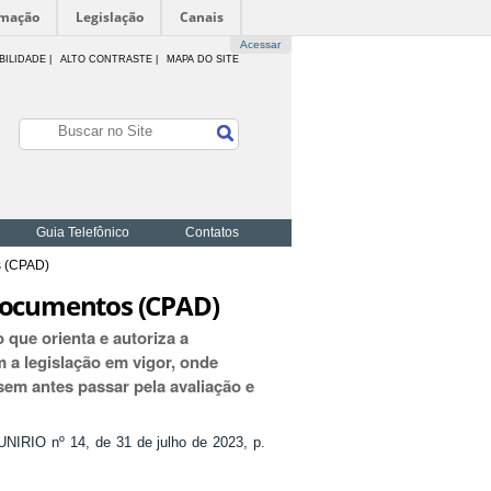
rmação
Legislação
Canais
Acessar
BILIDADE
|
ALTO CONTRASTE |
MAPA DO SITE
Guia Telefônico
Contatos
s (CPAD)
Documentos (CPAD)
que orienta e autoriza a
a legislação em vigor, onde
em antes passar pela avaliação e
UNIRIO nº 14, de 31 de julho de 2023, p.