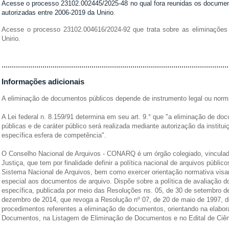
Acesse o processo 23102.002445/2025-48 no qual fora reunidas os docume
autorizadas entre 2006-2019 da Unirio
.
Acesse o processo 23102.004616/2024-92 que trata sobre as eliminaçõe
Unirio.
...............................................................................................................
Informações adicionais
A eliminação de documentos públicos depende de instrumento legal ou norma
A Lei federal n. 8.159/91 determina em seu art. 9.° que "a eliminação de do
públicas e de caráter público será realizada mediante autorização da institui
específica esfera de competência".
O Conselho Nacional de Arquivos - CONARQ é um órgão colegiado, vinculado
Justiça, que tem por finalidade definir a política nacional de arquivos públi
Sistema Nacional de Arquivos, bem como exercer orientação normativa visa
especial aos documentos de arquivo. Dispõe sobre a política de avaliação 
específica, publicada por meio das Resoluções ns. 05, de 30 de setembro d
dezembro de 2014, que revoga a Resolução nº 07, de 20 de maio de 1997,
procedimentos referentes a eliminação de documentos, orientando na elabo
Documentos, na Listagem de Eliminação de Documentos e no Edital de Ciê