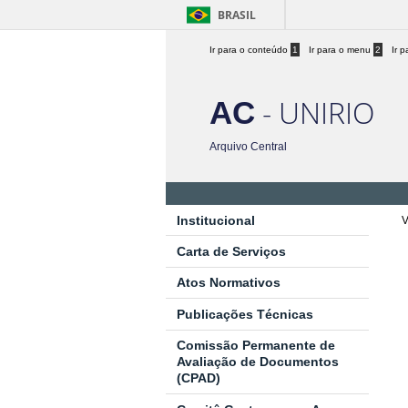
BRASIL
Ir para o conteúdo
1
Ir para o menu
2
Ir 
- UNIRIO
AC
Arquivo Central
Institucional
V
Carta de Serviços
Atos Normativos
Publicações Técnicas
Comissão Permanente de
Avaliação de Documentos
(CPAD)