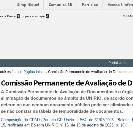
Simplifique!
Comunica BR
Participe
Acesso à info
para a Busca
3
Ir para o rodapé
4
ACESSI
Portal Unirio
ocê está aqui:
Página Inicial
/
Comissão Permanente de Avaliação de Documento
Comissão Permanente de Avaliação de 
A Comissão Permanente de Avaliação de Documentos é o órgão 
eliminação de documentos no âmbito da UNIRIO, de acordo com 
determina que nenhum documento público pode ser eliminado s
se não constar na tabela de temporalidade de documentos.
Composição da CPAD (Portaria GR Unirio n. 564, de 31/07/2023
(
Boletim 
15,
retificada em Boletim UNIRIO nº 15, de 15 de agosto de 2023, p. 16
).