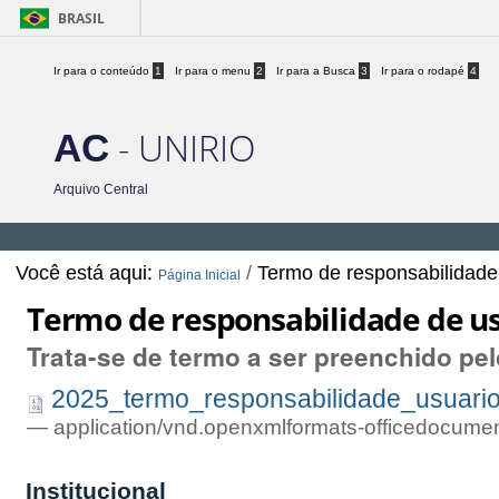
BRASIL
Ir para o conteúdo
1
Ir para o menu
2
Ir para a Busca
3
Ir para o rodapé
4
- UNIRIO
AC
Arquivo Central
Você está aqui:
/
Termo de responsabilidade
Página Inicial
Termo de responsabilidade de us
Trata-se de termo a ser preenchido pe
2025_termo_responsabilidade_usuario
— application/vnd.openxmlformats-officedocume
Institucional