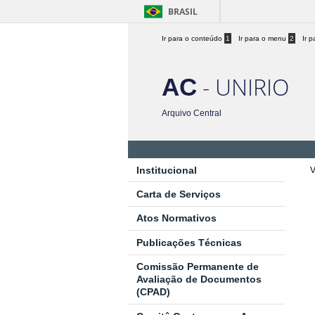
BRASIL
Ir para o conteúdo
1
Ir para o menu
2
Ir 
- UNIRIO
AC
Arquivo Central
Institucional
V
Carta de Serviços
Atos Normativos
Publicações Técnicas
Comissão Permanente de
Avaliação de Documentos
(CPAD)