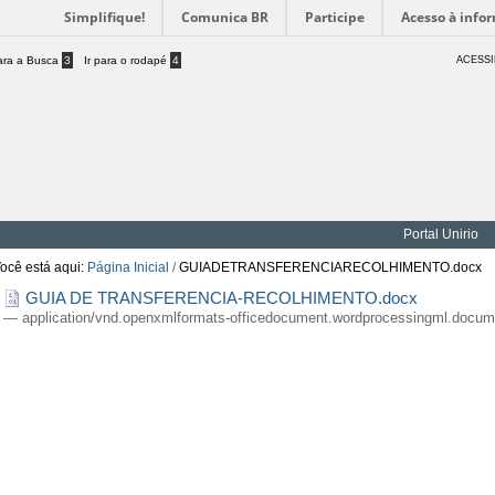
Simplifique!
Comunica BR
Participe
Acesso à info
para a Busca
3
Ir para o rodapé
4
ACESSI
Portal Unirio
ocê está aqui:
Página Inicial
/
GUIADETRANSFERENCIARECOLHIMENTO.docx
GUIA DE TRANSFERENCIA-RECOLHIMENTO.docx
— application/vnd.openxmlformats-officedocument.wordprocessingml.docume