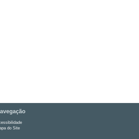
avegação
essibilidade
pa do Site