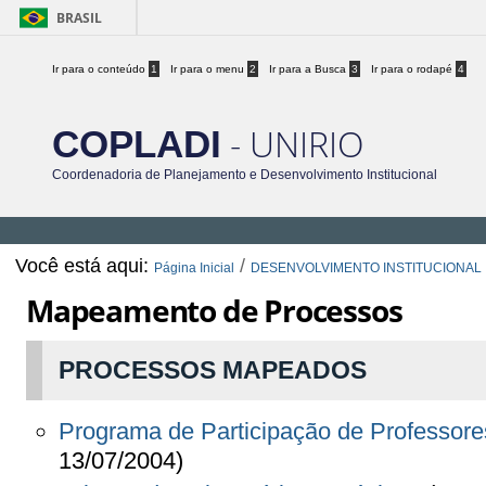
BRASIL
Ir para o conteúdo
1
Ir para o menu
2
Ir para a Busca
3
Ir para o rodapé
4
- UNIRIO
COPLADI
Coordenadoria de Planejamento e Desenvolvimento Institucional
Você está aqui:
/
Página Inicial
DESENVOLVIMENTO INSTITUCIONAL
Mapeamento de Processos
PROCESSOS MAPEADOS
Programa de Participação de Professo
13/07/2004)