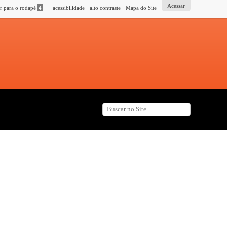
Acessar
é
4
acessibilidade
alto contraste
Mapa do Site