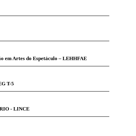
ARTFEM
- NEPAA
 de Formação em Artes do Espetáculo –
rbana - LEG T-5
ica da UNIRIO - LINCE