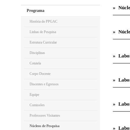
Núcl
Programa
História do PPGAC
Núcl
Linhas de Pesquisa
Estrutura Curricular
Disciplinas
Labo
Cotutela
LEHHF
Corpo Docente
Discentes e Egressos
Labo
Equipe
Comissões
Labo
Professores Visitantes
Núcleos de Pesquisa