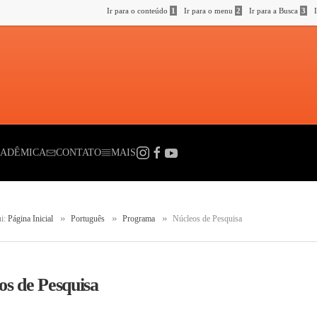
Ir para o conteúdo
1
Ir para o menu
2
Ir para a Busca
3
Ir para o rodap
ACADÊMICA
CONTATO
MAIS
 aqui:
Página Inicial
Português
Programa
Núcleos de Pesquisa
eos de Pesquisa