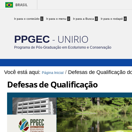
BRASIL
Ir para o conteúdo
1
Ir para o menu
2
Ir para a Busca
3
Ir para o rodapé
4
- UNIRIO
PPGEC
Programa de Pós-Graduação em Ecoturismo e Conservação
Você está aqui:
/
Defesas de Qualificação 
Página Inicial
Defesas de Qualificação