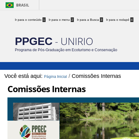
BRASIL
Ir para o conteúdo
1
Ir para o menu
2
Ir para a Busca
3
Ir para o rodapé
4
- UNIRIO
PPGEC
Programa de Pós-Graduação em Ecoturismo e Conservação
Você está aqui:
/
Comissões Internas
Página Inicial
Comissões Internas