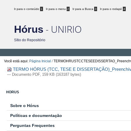
Ir para o conteúdo
1
Ir para o menu
2
Ir para a Busca
3
Ir para o rodapé
4
- UNIRIO
Hórus
Sítio do Repositório
Você está aqui:
Página Inicial
/
TERMOHRUSTCCTESEEDISSERTAO_Preenchve
TERMO HÓRUS (TCC, TESE E DISSERTAÇÃO)_Preenchível
— Documento PDF, 159 KB (163187 bytes)
HORUS
Sobre o Hórus
Políticas e documentação
Perguntas Frequentes