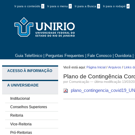
Ir para o conteúdo
1
Ir para o menu
2
Ir para a Busca
3
Ir para o rodapé
4
Guia Telefônico
|
Perguntas Frequentes
|
Fale Conosco
|
Ouvidoria
|
Você está aqui:
Página Inicial
/
Arquivos
/
Links d
ACESSO À INFORMAÇÃO
Plano de Contingência Cor
por
Comunicação
—
última modificação
13/03/20
A UNIVERSIDADE
plano_contingencia_covid19_U
Institucional
Conselhos Superiores
Reitoria
Vice-Reitoria
Pró-Reitorias