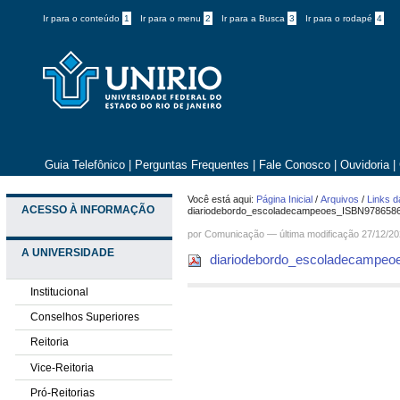
Ir para o conteúdo
1
Ir para o menu
2
Ir para a Busca
3
Ir para o rodapé
4
Guia Telefônico
|
Perguntas Frequentes
|
Fale Conosco
|
Ouvidoria
|
Você está aqui:
Página Inicial
/
Arquivos
/
Links d
ACESSO À INFORMAÇÃO
diariodebordo_escoladecampeoes_ISBN978658
por
Comunicação
—
última modificação
27/12/20
A UNIVERSIDADE
diariodebordo_escoladecampe
Institucional
Conselhos Superiores
Reitoria
Vice-Reitoria
Pró-Reitorias