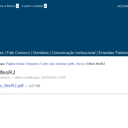
ACESSIB
para a Busca
3
Ir para o rodapé
4
tes
|
Fale Conosco
|
Ouvidoria
|
Comunicação Institucional
|
Emendas Parlame
qui:
Página Inicial
/
Arquivos
/
Links das notícias (pdfs, docs)
/
Oficio IfesRJ
 IfesRJ
.oliveira —
última modificação
25/03/2020 17h40
io_IfesRJ.pdf
— 147 KB