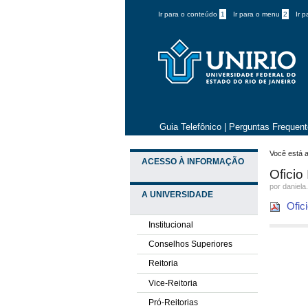
Ir para o conteúdo
1
Ir para o menu
2
Ir 
Guia Telefônico
|
Perguntas Frequen
Você está a
ACESSO À INFORMAÇÃO
Oficio
por daniela
A UNIVERSIDADE
Ofic
Institucional
Conselhos Superiores
Reitoria
Vice-Reitoria
Pró-Reitorias