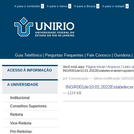
Ir para o conteúdo
1
Ir para o menu
2
Ir para a Busca
3
Ir para o rodapé
4
Guia Telefônico
|
Perguntas Frequentes
|
Fale Conosco
|
Ouvidoria
|
Você está aqui:
Página Inicial
/
Arquivos
/
Links d
ACESSO À INFORMAÇÃO
INGR001de10.01.2022Estabelecerainterrupotempo
por
Comunicação
—
última modificação
10/01/20
A UNIVERSIDADE
INGR001de10.01.2022Estabelecerai
— 1224 KB
Institucional
Conselhos Superiores
Reitoria
Vice-Reitoria
Pró-Reitorias