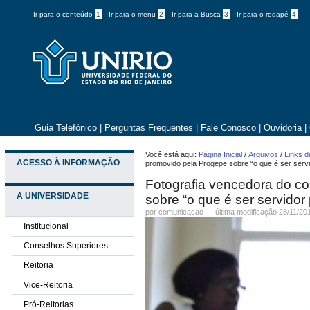
Ir para o conteúdo
1
Ir para o menu
2
Ir para a Busca
3
Ir para o rodapé
4
Guia Telefônico
|
Perguntas Frequentes
|
Fale Conosco
|
Ouvidoria
|
Você está aqui:
Página Inicial
/
Arquivos
/
Links d
ACESSO À INFORMAÇÃO
promovido pela Progepe sobre “o que é ser servid
Fotografia vencedora do c
A UNIVERSIDADE
sobre “o que é ser servidor 
por comunicacao —
última modificação
28/11/20
Institucional
Conselhos Superiores
Reitoria
Vice-Reitoria
Pró-Reitorias