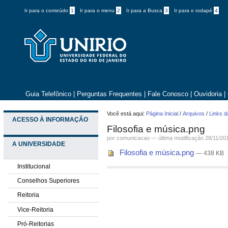
Ir para o conteúdo
1
Ir para o menu
2
Ir para a Busca
3
Ir para o rodapé
4
Guia Telefônico
|
Perguntas Frequentes
|
Fale Conosco
|
Ouvidoria
|
Você está aqui:
Página Inicial
/
Arquivos
/
Links d
ACESSO À INFORMAÇÃO
Filosofia e música.png
por comunicacao —
última modificação
28/11/20
A UNIVERSIDADE
Filosofia e música.png
— 438 KB
Institucional
Conselhos Superiores
Reitoria
Vice-Reitoria
Pró-Reitorias