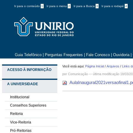
Ir para o conteúdo
1
Ir para o menu
2
Ir para a Busca
3
Ir para o rodapé
4
Guia Telefônico
|
Perguntas Frequentes
|
Fale Conosco
|
Ouvidoria
|
Você está aqui:
Página Inicial
/
Arquivos
/
Links d
ACESSO À INFORMAÇÃO
por
Comunicação
—
última modificação
18/03/20
AulaInaugural2021versaofinal1.
A UNIVERSIDADE
Institucional
Conselhos Superiores
Reitoria
Vice-Reitoria
Pró-Reitorias