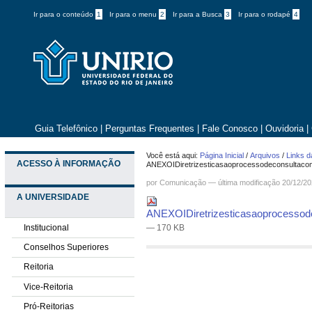
Ir para o conteúdo
1
Ir para o menu
2
Ir para a Busca
3
Ir para o rodapé
4
Guia Telefônico
|
Perguntas Frequentes
|
Fale Conosco
|
Ouvidoria
|
Você está aqui:
Página Inicial
/
Arquivos
/
Links d
ACESSO À INFORMAÇÃO
ANEXOIDiretrizesticasaoprocessodeconsultacom
por
Comunicação
—
última modificação
20/12/20
A UNIVERSIDADE
ANEXOIDiretrizesticasaoprocessode
Institucional
— 170 KB
Conselhos Superiores
Reitoria
Vice-Reitoria
Pró-Reitorias