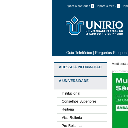
Ir para o conteúdo
1
Ir para o menu
2
Ir 
Guia Telefônico
|
Perguntas Frequen
Você está a
ACESSO À INFORMAÇÃO
por
Comuni
A UNIVERSIDADE
Institucional
Conselhos Superiores
Reitoria
Vice-Reitoria
Pró-Reitorias