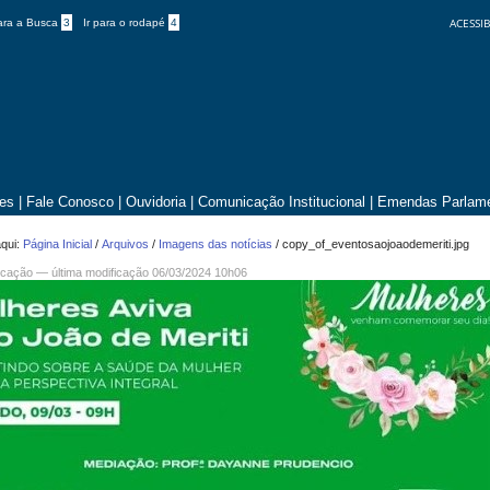
ACESSIB
para a Busca
3
Ir para o rodapé
4
tes
|
Fale Conosco
|
Ouvidoria
|
Comunicação Institucional
|
Emendas Parlame
qui:
Página Inicial
/
Arquivos
/
Imagens das notícias
/
copy_of_eventosaojoaodemeriti.jpg
cação
—
última modificação
06/03/2024 10h06