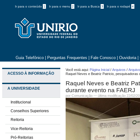
Ir para o conteúdo
1
Ir para o menu
2
Ir para a Busca
3
Ir para o rodapé
4
Guia Telefônico
|
Perguntas Frequentes
|
Fale Conosco
|
Ouvidoria
|
Você está aqui:
Página Inicial
/
Arquivos
/
Arquivo
ACESSO À INFORMAÇÃO
Raquel Neves e Beatriz Patricio, pesquisadora
Raquel Neves e Beatriz Pat
A UNIVERSIDADE
durante evento na FAERJ
por
Comunicação
—
última modificação
22/02/20
Institucional
Conselhos Superiores
Reitoria
Vice-Reitoria
Pró-Reitorias