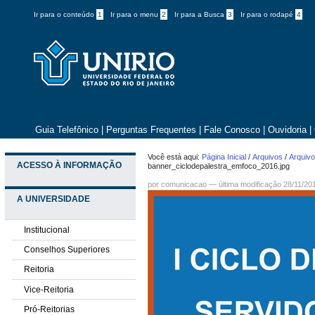
Ir para o conteúdo
1
Ir para o menu
2
Ir para a Busca
3
Ir para o rodapé
4
Guia Telefônico
|
Perguntas Frequentes
|
Fale Conosco
|
Ouvidoria
|
Você está aqui:
Página Inicial
/
Arquivos
/
Arquivo
ACESSO À INFORMAÇÃO
banner_ciclodepalestra_emfoco_2016.jpg
por comunicacao —
última modificação
28/11/20
A UNIVERSIDADE
Institucional
Conselhos Superiores
Reitoria
Vice-Reitoria
Pró-Reitorias