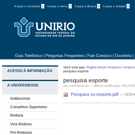
Ir para o conteúdo
1
Ir para o menu
2
Ir para a Busca
3
Ir para o rodapé
4
Guia Telefônico
|
Perguntas Frequentes
|
Fale Conosco
|
Ouvidoria
|
Você está aqui:
Página Inicial
/
Arquivos
/
Arquivo
ACESSO À INFORMAÇÃO
pesquisa esporte
pesquisa esporte
A UNIVERSIDADE
por comunicacao —
última modificação
28/11/20
Pesquisa ou esporte.pdf
— 7076 
Institucional
Conselhos Superiores
Reitoria
Vice-Reitoria
Pró-Reitorias