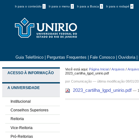
Ir para o conteúdo
1
Ir para o menu
2
Ir para a Busca
3
Ir para o rodapé
4
Guia Telefônico
|
Perguntas Frequentes
|
Fale Conosco
|
Ouvidoria
|
Você está aqui:
Página Inicial
/
Arquivos
/
Arquivo
ACESSO À INFORMAÇÃO
2023_cartilha_lgpd_unirio.pdf
por
Comunicação
—
última modificação
08/01/20
A UNIVERSIDADE
2023_cartilha_lgpd_unirio.pdf
— 
Institucional
Conselhos Superiores
Reitoria
Vice-Reitoria
Pró-Reitorias