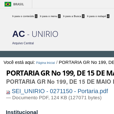
BRASIL
Ir para o conteúdo
1
Ir para o menu
2
Ir para a Busca
3
Ir para o rodapé
4
- UNIRIO
AC
Arquivo Central
Você está aqui:
/
PORTARIA GR No 199, DE
Página Inicial
PORTARIA GR No 199, DE 15 DE M
PORTARIA GR No 199, DE 15 DE MAIO 
SEI_UNIRIO - 0271150 - Portaria.pdf
— Documento PDF, 124 KB (127071 bytes)
Institucional