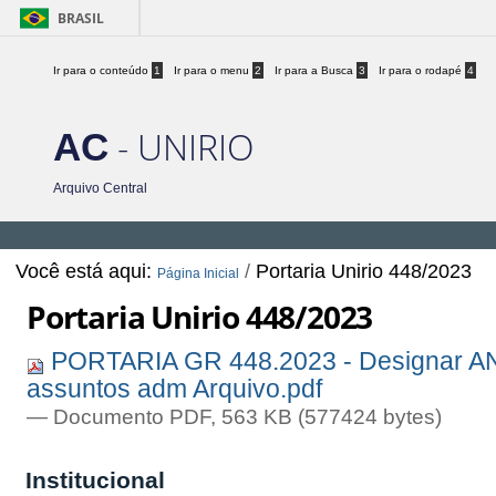
BRASIL
Ir para o conteúdo
1
Ir para o menu
2
Ir para a Busca
3
Ir para o rodapé
4
- UNIRIO
AC
Arquivo Central
Você está aqui:
/
Portaria Unirio 448/2023
Página Inicial
Portaria Unirio 448/2023
PORTARIA GR 448.2023 - Designar AN
assuntos adm Arquivo.pdf
— Documento PDF, 563 KB (577424 bytes)
Institucional