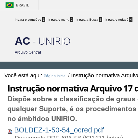
BRASIL
Ir para o conteúdo
1
Ir para o menu
2
Ir para a Busca
3
Ir para o rodapé
4
- UNIRIO
AC
Arquivo Central
Você está aqui:
/
Instrução normativa Arqui
Página Inicial
Instrução normativa Arquivo 17 
Dispõe sobre a classificação de graus
qualquer Suporte, é os procedimentos 
no ámbitdoa UNIRIO.
BOLDEZ-1-50-54_ocred.pdf
— Documento PDF, 606 KB (621421 bytes)