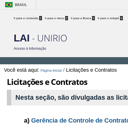
BRASIL
Ir para o conteúdo
1
Ir para o menu
2
Ir para a Busca
3
Ir para o rodapé
4
- UNIRIO
LAI
Acesso à Informação
Você está aqui:
/
Licitações e Contratos
Página Inicial
Licitações e Contratos
Nesta seção, são divulgadas as lici
a)
Gerência de Controle de Contra