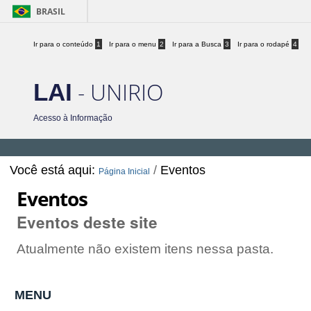
BRASIL
Ir para o conteúdo
1
Ir para o menu
2
Ir para a Busca
3
Ir para o rodapé
4
- UNIRIO
LAI
Acesso à Informação
Você está aqui:
/
Eventos
Página Inicial
Eventos
Eventos deste site
Atualmente não existem itens nessa pasta.
MENU