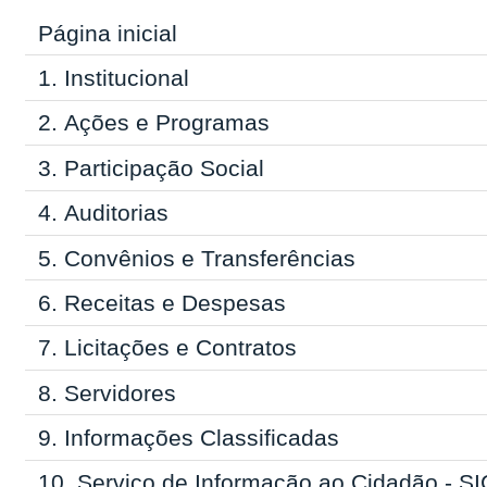
Página inicial
1.
Institucional
2.
Ações e Programas
3.
Participação Social
4.
Auditorias
5.
Convênios e Transferências
6.
Receitas e Despesas
7.
Licitações e Contratos
8.
Servidores
9.
Informações Classificadas
10.
Serviço de Informação ao Cidadão - SI