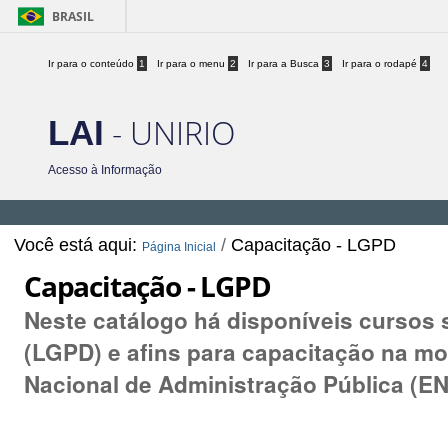
BRASIL
Ir para o conteúdo
1
Ir para o menu
2
Ir para a Busca
3
Ir para o rodapé
4
- UNIRIO
LAI
Acesso à Informação
Você está aqui:
/
Capacitação - LGPD
Página Inicial
Capacitação - LGPD
Neste catálogo há disponíveis cursos 
(LGPD) e afins para capacitação na m
Nacional de Administração Pública (E