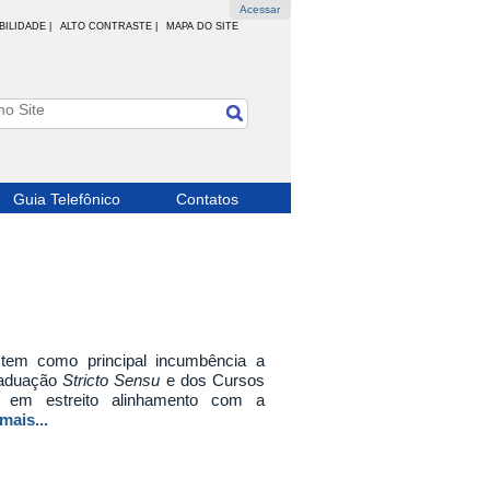
Acessar
BILIDADE
|
ALTO CONTRASTE |
MAPA DO SITE
Guia Telefônico
Contatos
em como principal incumbência a
raduação
Stricto Sensu
e dos Cursos
em estreito alinhamento com a
mais...