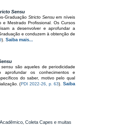
ricto Sensu
Pós-Graduação
Stricto Sensu
em níveis
 e Mestrado Profissional. Os Cursos
isam a desenvolver e aprofundar a
 Graduação e conduzem à obtenção de
Saiba mais...
9
).
Sensu
o sensu
são aqueles de periodicidade
o aprofundar os conhecimentos e
pecíficos do saber, motivo pelo qual
Saiba
lização. (
PDI 2022-26, p. 63
).
 Acadêmico, Coleta Capes e muitas