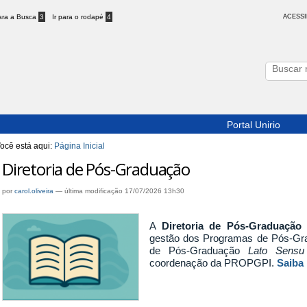
para a Busca
3
Ir para o rodapé
4
ACESSI
Portal Unirio
ocê está aqui:
Página Inicial
Diretoria de Pós-Graduação
por
carol.oliveira
—
última modificação
17/07/2026 13h30
A
Diretoria de Pós-Graduação
t
gestão dos Programas de Pós-G
de Pós-Graduação
Lato Sensu
coordenação da PROPGPI.
Saiba 