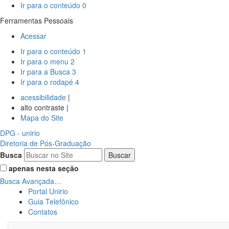
Ir para o conteúdo
0
Ferramentas Pessoais
Acessar
Ir para o conteúdo
1
Ir para o menu
2
Ir para a Busca
3
Ir para o rodapé
4
acessibilidade
|
alto contraste |
Mapa do Site
DPG
- unirio
Diretoria de Pós-Graduação
Busca
apenas nesta seção
Busca Avançada…
Portal Unirio
Guia Telefônico
Contatos