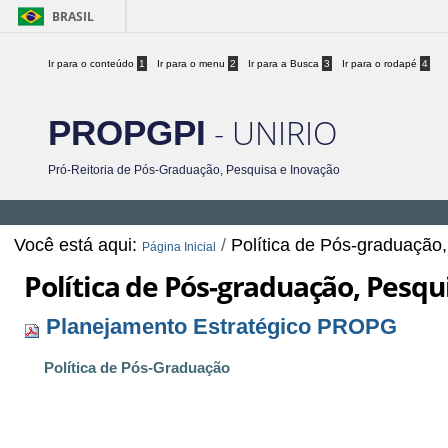
BRASIL
Ir para o conteúdo
1
Ir para o menu
2
Ir para a Busca
3
Ir para o rodapé
4
- UNIRIO
PROPGPI
Pró-Reitoria de Pós-Graduação, Pesquisa e Inovação
Você está aqui:
/
Política de Pós-graduação
Página Inicial
Política de Pós-graduação, Pesqu
Planejamento Estratégico PROPG
Política de Pós-Graduação