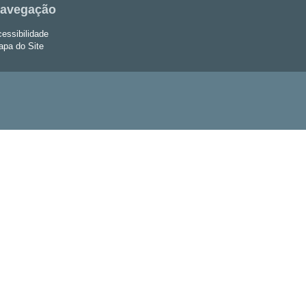
avegação
essibilidade
pa do Site