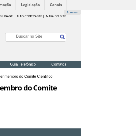
rmação
Legislação
Canais
Acessar
BILIDADE
|
ALTO CONTRASTE |
MAPA DO SITE
Guia Telefônico
Contatos
er membro do Comite Cientifico
membro do Comite