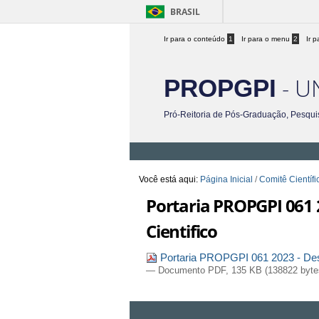
BRASIL
Ir para o conteúdo
1
Ir para o menu
2
Ir 
- U
PROPGPI
Pró-Reitoria de Pós-Graduação, Pesqui
Você está aqui:
Página Inicial
/
Comitê Científi
Portaria PROPGPI 061
Cientifico
Portaria PROPGPI 061 2023 - Des
— Documento PDF, 135 KB (138822 byte