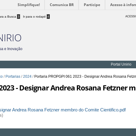
Simplifique!
Comunica BR
Participe
Acesso à info
para a Busca
3
Ir para o rodapé
4
ACESSI
NIRIO
sa e Inovação
Portal Unirio
co
/
Portarias
/
2024
/
Portaria PROPGPI 061 2023 - Designar Andrea Rosana Fetzn
 2023 - Designar Andrea Rosana Fetzner 
ignar Andrea Rosana Fetzner membro do Comite Cientifico.pdf
s)