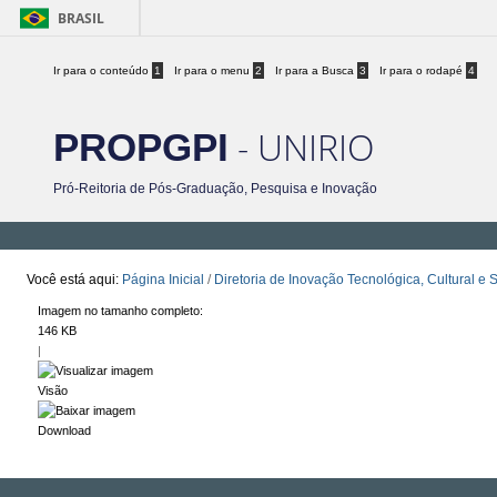
BRASIL
Ir para o conteúdo
1
Ir para o menu
2
Ir para a Busca
3
Ir para o rodapé
4
- UNIRIO
PROPGPI
Pró-Reitoria de Pós-Graduação, Pesquisa e Inovação
Você está aqui:
Página Inicial
/
Diretoria de Inovação Tecnológica, Cultural e S
Imagem no tamanho completo:
146 KB
|
Visão
Download