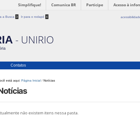
Simplifique!
Comunica BR
Participe
Acesso à info
ra a Busca
3
Ir para o rodapé
4
acessibilidad
- UNIRIO
IA
ória
Contatos
ocê está aqui:
Página Inicial
/
Notícias
Notícias
tualmente não existem itens nessa pasta.