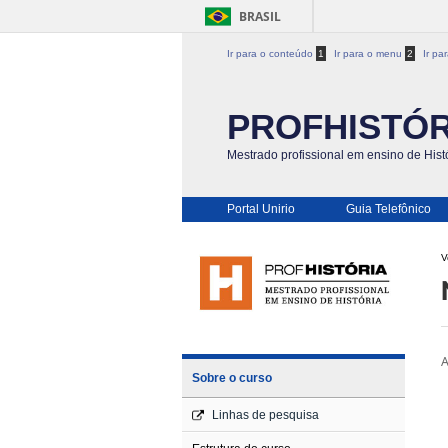
BRASIL
Ir para o conteúdo
1
Ir para o menu
2
Ir pa
PROFHISTÓR
Mestrado profissional em ensino de Hist
Portal Unirio
Guia Telefônico
V
A
Sobre o curso
Linhas de pesquisa