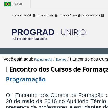
BRASIL
Ir para o conteúdo
1
Ir para o menu
2
Ir para a Busca
3
Ir para o rodapé
4
- UNIRIO
PROGRAD
Pró-Reitoria de Graduação
Você está aqui:
/
/
I Encontro dos Cur
Página Inicial
Eventos
I Encontro dos Cursos de Formaç
Programação
O I Encontro dos Cursos de Formação d
20 de maio de 2016 no Auditório Tércio 
presença de professores e estudantes d