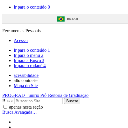
Ir para o conteúdo
0
BRASIL
Ferramentas Pessoais
Acessar
Ir para o conteúdo
1
Ir para o menu
2
Ir para a Busca
3
Ir para o rodapé
4
acessibilidade
|
alto contraste |
Mapa do Site
PROGRAD
- unirio
Pró-Reitoria de Graduação
Busca
apenas nesta seção
Busca Avançada…