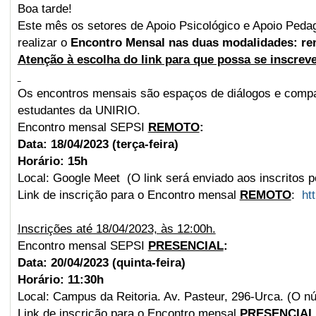
Boa tarde!
Este mês os setores de Apoio Psicológico e Apoio Pedagó
realizar o
Encontro Mensal nas duas modalidades: rem
A
tenção à escolha do link para que possa se inscrev
Os encontros mensais são espaços de diálogos e compar
estudantes da UNIRIO.
Encontro mensal SEPSI
REMOTO
:
Data: 18/04/2023 (terça-feira)
Horário: 15h
Local: Google Meet (O link será enviado aos inscritos pe
Link de inscrição para o Encontro mensal
REMOTO
:
ht
Inscrições até 18/04/2023, às 12:00h.
Encontro mensal SEPSI
PRESENCIAL
:
Data: 20/04/2023 (quinta-feira)
Horário: 11:30h
Local: Campus da Reitoria. Av. Pasteur, 296-Urca. (O nú
Link de inscrição para o Encontro mensal
PRESENCIAL