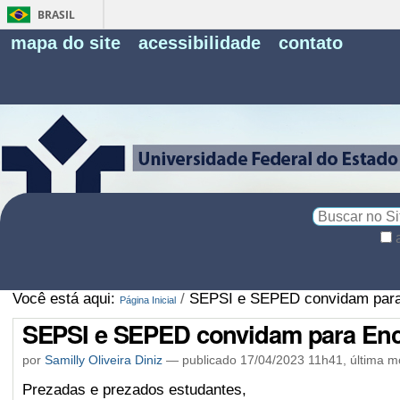
BRASIL
Fe
mapa do site
acessibilidade
contato
Pe
Busca
Busca
Avançada…
Você está aqui:
/
SEPSI e SEPED convidam para E
Página Inicial
SEPSI e SEPED convidam para Encon
por
Samilly Oliveira Diniz
—
publicado
17/04/2023 11h41,
última m
Prezadas e prezados estudantes,