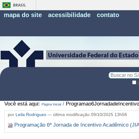
BRASIL
Fe
mapa do site
acessibilidade
contato
Pe
Busca
Busca
Avançada…
Você está aqui:
/
Programao6JornadadeIncentivo
Página Inicial
por
Leila Rodrigues
—
última modificação
09/10/2025 13h58
Programação 6ª Jornada de Incentivo Acadêmico (JIA