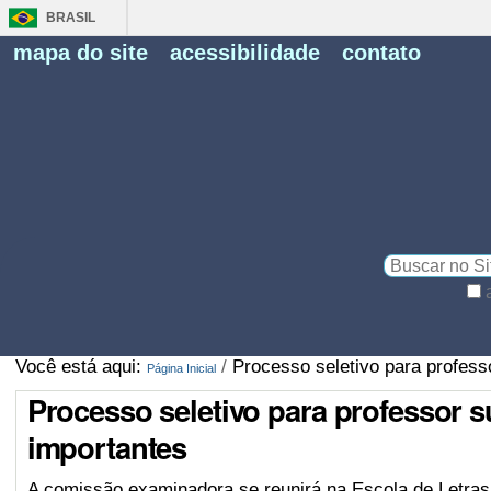
BRASIL
Fe
mapa do site
acessibilidade
contato
Pe
Busca
Busca
Avançada…
Você está aqui:
/
Processo seletivo para professor
Página Inicial
Processo seletivo para professor sub
importantes
A comissão examinadora se reunirá na Escola de Letras 