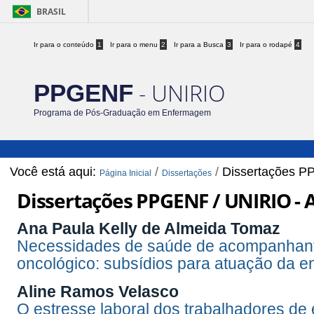
BRASIL
Ir para o conteúdo
1
Ir para o menu
2
Ir para a Busca
3
Ir para o rodapé
4
- UNIRIO
PPGENF
Programa de Pós-Graduação em Enfermagem
Você está aqui:
/
/
Dissertações P
Página Inicial
Dissertações
Dissertações PPGENF / UNIRIO -
Ana Paula Kelly de Almeida Tomaz
Necessidades de saúde de acompanhante
oncológico: subsídios para atuação da 
Aline Ramos Velasco
O estresse laboral dos trabalhadores de