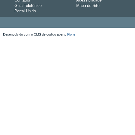
Contatos
Acessibilidade
Guia Telefônico
Mapa do Site
Portal Unirio
Desenvolvido com o CMS de código aberto
Plone