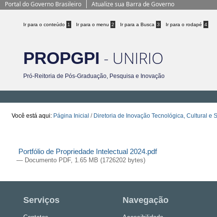
Portal do Governo Brasileiro
Atualize sua Barra de Governo
Ir para o conteúdo
1
Ir para o menu
2
Ir para a Busca
3
Ir para o rodapé
4
- UNIRIO
PROPGPI
Pró-Reitoria de Pós-Graduação, Pesquisa e Inovação
Você está aqui:
Página Inicial
/
Diretoria de Inovação Tecnológica, Cultural e S
Portifólio Propriedade Intelectual 10.06.
Portfólio de Propriedade Intelectual 2024
— Documento PDF, 1.65 MB (1726202 bytes)
Serviços
Navegação