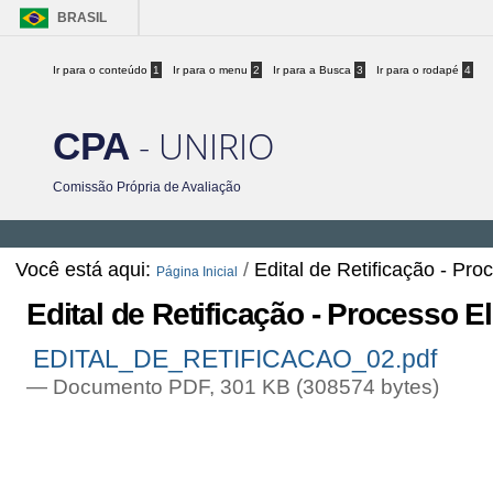
BRASIL
Ir para o conteúdo
1
Ir para o menu
2
Ir para a Busca
3
Ir para o rodapé
4
- UNIRIO
CPA
Comissão Própria de Avaliação
Você está aqui:
/
Edital de Retificação - Pr
Página Inicial
Edital de Retificação - Processo 
EDITAL_DE_RETIFICACAO_02.pdf
— Documento PDF, 301 KB (308574 bytes)