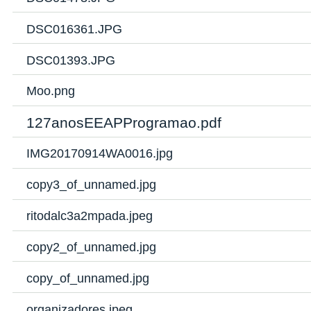
DSC016361.JPG
DSC01393.JPG
Moo.png
127anosEEAPProgramao.pdf
IMG20170914WA0016.jpg
copy3_of_unnamed.jpg
ritodalc3a2mpada.jpeg
copy2_of_unnamed.jpg
copy_of_unnamed.jpg
organizadores.jpeg