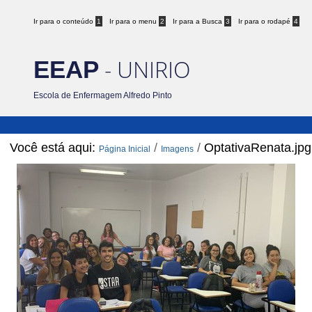
Ir para o conteúdo
1
Ir para o menu
2
Ir para a Busca
3
Ir para o rodapé
4
- UNIRIO
EEAP
Escola de Enfermagem Alfredo Pinto
Você está aqui:
/
/
OptativaRenata.jpg
Página Inicial
Imagens