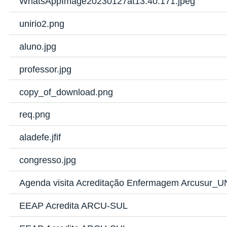
WhatsAppImage20230127at13.40.171.jpeg
unirio2.png
aluno.jpg
professor.jpg
copy_of_download.png
req.png
aladefe.jfif
congresso.jpg
Agenda visita Acreditação Enfermagem Arcusur_
EEAP Acredita ARCU-SUL