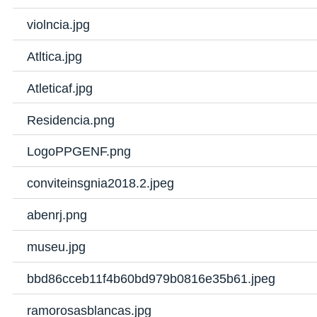
violncia.jpg
Atltica.jpg
Atleticaf.jpg
Residencia.png
LogoPPGENF.png
conviteinsgnia2018.2.jpeg
abenrj.png
museu.jpg
bbd86cceb11f4b60bd979b0816e35b61.jpeg
ramorosasblancas.jpg