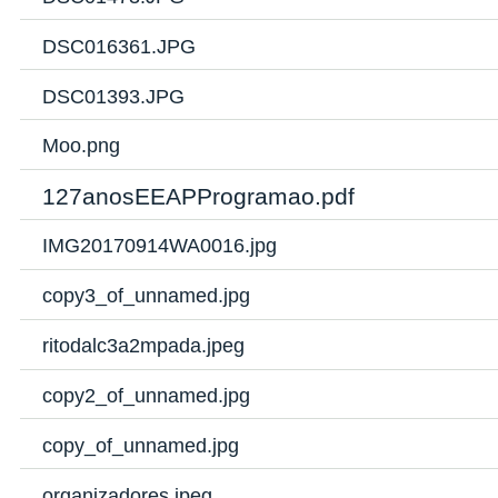
DSC016361.JPG
DSC01393.JPG
Moo.png
127anosEEAPProgramao.pdf
IMG20170914WA0016.jpg
copy3_of_unnamed.jpg
ritodalc3a2mpada.jpeg
copy2_of_unnamed.jpg
copy_of_unnamed.jpg
organizadores.jpeg