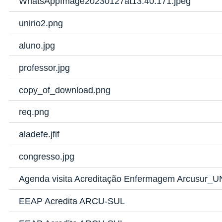
WhatsAppImage20230127at13.40.171.jpeg
unirio2.png
aluno.jpg
professor.jpg
copy_of_download.png
req.png
aladefe.jfif
congresso.jpg
Agenda visita Acreditação Enfermagem Arcusur_
EEAP Acredita ARCU-SUL