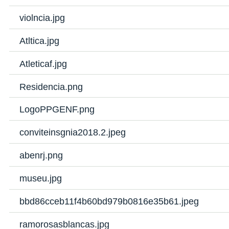
violncia.jpg
Atltica.jpg
Atleticaf.jpg
Residencia.png
LogoPPGENF.png
conviteinsgnia2018.2.jpeg
abenrj.png
museu.jpg
bbd86cceb11f4b60bd979b0816e35b61.jpeg
ramorosasblancas.jpg