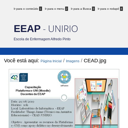
Ir para o conteúdo
1
Ir para o menu
2
Ir para a Busca
3
Ir para o rodapé
4
- UNIRIO
EEAP
Escola de Enfermagem Alfredo Pinto
Você está aqui:
/
/
CEAD.jpg
Página Inicial
Imagens