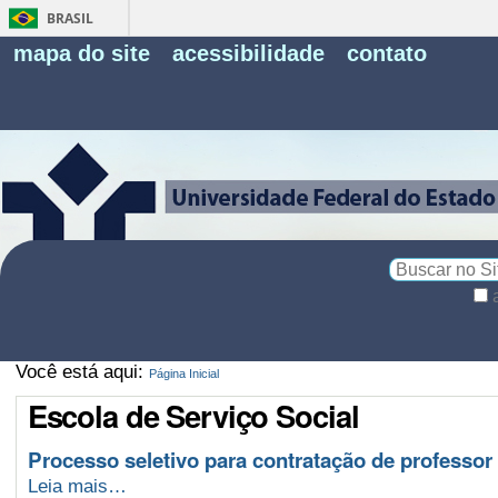
BRASIL
Fe
mapa do site
acessibilidade
contato
Pe
Busca
Busca
Avançada…
Você está aqui:
Página Inicial
Escola de Serviço Social
Processo seletivo para contratação de professor (
Processo
Leia mais…