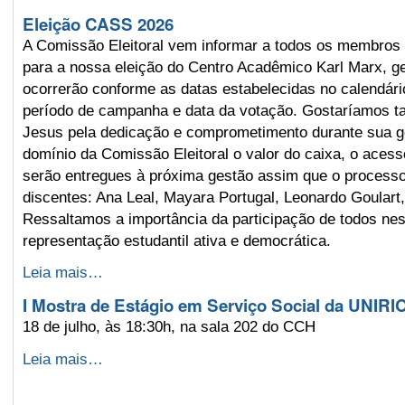
seletivo
Eleição CASS 2026
para
contratação
A Comissão Eleitoral vem informar a todos os membros d
de
professor
para a nossa eleição do Centro Acadêmico Karl Marx, g
(a)
ocorrerão conforme as datas estabelecidas no calendário
substituto
período de campanha e data da votação. Gostaríamos t
(a)
2026
Jesus pela dedicação e comprometimento durante sua ge
-
domínio da Comissão Eleitoral o valor do caixa, o aces
serão entregues à próxima gestão assim que o processo e
discentes: Ana Leal, Mayara Portugal, Leonardo Goulart,
Ressaltamos a importância da participação de todos ne
representação estudantil ativa e democrática.
Eleição
Leia mais…
CASS
I Mostra de Estágio em Serviço Social da UNIRI
2026
-
18 de julho, às 18:30h, na sala 202 do CCH
I
Leia mais…
Mostra
de
Estágio