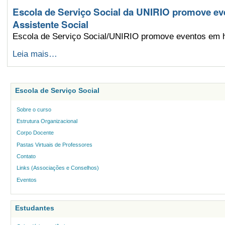
em
Escola de Serviço Social da UNIRIO promove 
Serviço
Assistente Social
Social
da
Escola de Serviço Social/UNIRIO promove eventos em 
UNIRIO
-
Escola
Leia mais…
de
Serviço
Social
da
Escola de Serviço Social
UNIRIO
promove
Sobre o curso
eventos
em
Estrutura Organizacional
homenagem
Corpo Docente
ao
Pastas Virtuais de Professores
Mês
do
Contato
Assistente
Links (Associações e Conselhos)
Social
Eventos
-
Estudantes